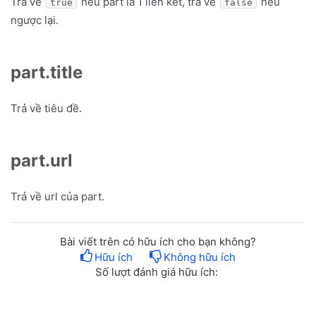
Trả về
nếu part là 1 liên kết, trả về
nếu
true
false
ngược lại.
part.title
Trả về tiêu đề.
part.url
Trả về url của part.
Bài viết trên có hữu ích cho bạn không?
Hữu ích
Không hữu ích
Số lượt đánh giá hữu ích: