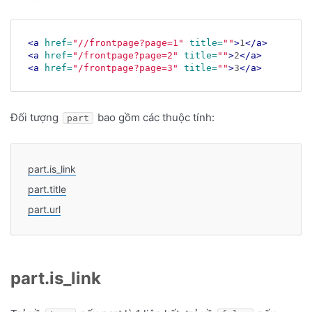
<a
href=
"//frontpage?page=1"
title=
""
>
1
</a>
<a
href=
"/frontpage?page=2"
title=
""
>
2
</a>
<a
href=
"/frontpage?page=3"
title=
""
>
3
</a>
Đối tượng
bao gồm các thuộc tính:
part
part.is_link
part.title
part.url
part.is_link