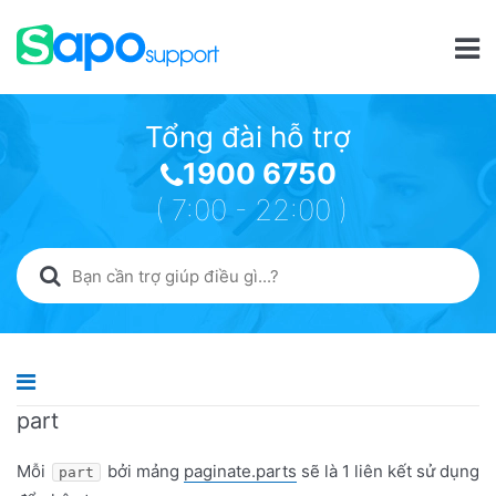
Tổng đài hỗ trợ
1900 6750
( 7:00 - 22:00 )
part
Mỗi
bởi mảng
paginate.parts
sẽ là 1 liên kết sử dụng
part