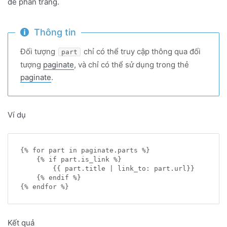
để phân trang.
Thông tin
Đối tượng
chỉ có thể truy cập thông qua đối
part
tượng
paginate
, và chỉ có thể sử dụng trong thẻ
paginate
.
Ví dụ
{% for part in paginate.parts %}

    {% if part.is_link %}

        {{ part.title | link_to: part.url}}

    {% endif %}

Kết quả