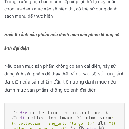
Trong trường hợp bạn muốn sắp xếp lại thứ tự này hoặc
chọn lựa danh mục nào sẽ hiển thị, có thể sử dụng danh
sách menu để thực hiện
Hiển thị ảnh sản phẩm nếu danh mục sản phẩm không có
ảnh đại diện
Nếu danh mục sản phẩm không có ảnh đại diện, hãy sử
Ví dụ sau sẽ sử dụng ảnh
dụng ảnh sản phẩm để thay thế.
đại diện của sản phẩm đầu tiên trong danh mục nếu
danh mục sản phẩm không có ảnh đại diện
{% 
 collection in collections %} 
for
{% 
 collection.image %} <img src=
if
"
 alt=
{{ collection | img_url: 'large' }}"
"{{ 
 /> {% 
 %} 
collection.image.alt }}"
else