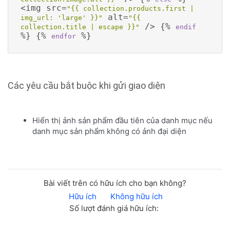
<img src=
"{{ collection.products.first | 
 alt=
img_url: 'large' }}"
"{{ 
 /> {% 
collection.title | escape }}"
endif
%} {% 
 %}
endfor
Các yêu cầu bắt buộc khi gửi giao diện
Hiển thị ảnh sản phẩm đầu tiên của danh mục nếu
danh mục sản phẩm không có ảnh đại diện
Bài viết trên có hữu ích cho bạn không?
Hữu ích
Không hữu ích
Số lượt đánh giá hữu ích: