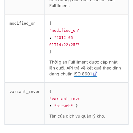
Fulfillment.
modified_on
{
"modified_on"
:
"2012-05-
01T14:22:25Z"
}
Thời gian Fulfillment được cập nhật
lần cuối. API trả về kết quả theo định
dạng chuẩn
ISO 8601
.
variant_inventory_management
{
"variant_inventory_management"
:
"bizweb"
}
Tên của dịch vụ quản lý kho.