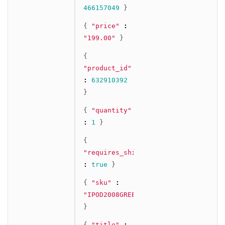
466157049
}
{
"price"
:
"199.00"
}
{
"product_id"
:
632910392
}
{
"quantity"
:
1
}
{
"requires_shipping"
:
true
}
{
"sku"
:
"IPOD2008GREEN"
}
{
"title"
: