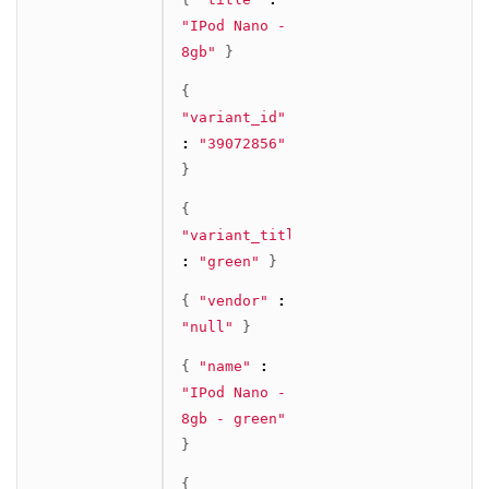
"IPod Nano - 
8gb"
}
{
"variant_id"
:
"39072856"
}
{
"variant_title"
:
"green"
}
{
"vendor"
:
"null"
}
{
"name"
:
"IPod Nano - 
8gb - green"
}
{