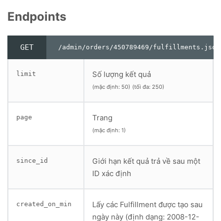
Endpoints
GET
/admin/orders/450789469/fulfillments.json
Số lượng kết quả
limit
(mặc định: 50)
(tối đa: 250)
Trang
page
(mặc định: 1)
Giới hạn kết quả trả về sau một
since_id
ID xác định
Lấy các Fulfillment được tạo sau
created_on_min
ngày này (định dạng: 2008-12-