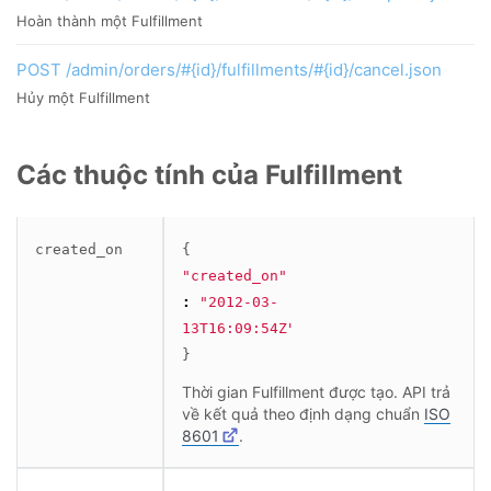
Hoàn thành một Fulfillment
POST /admin/orders/#{id}/fulfillments/#{id}/cancel.json
Hủy một Fulfillment
Các thuộc tính của Fulfillment
created_on
{
"created_on"
:
"2012-03-
13T16:09:54Z"
}
Thời gian Fulfillment được tạo. API trả
về kết quả theo định dạng chuẩn
ISO
8601
.