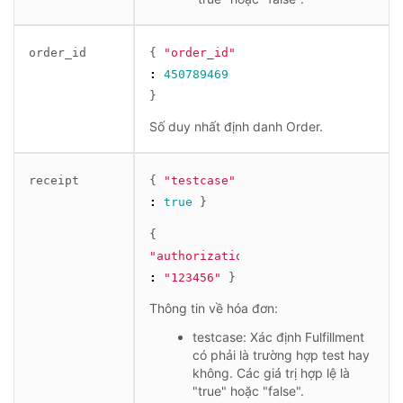
order_id
{
"order_id"
:
450789469
}
Số duy nhất định danh Order.
receipt
{
"testcase"
:
true
}
{
"authorization"
:
"123456"
}
Thông tin về hóa đơn:
testcase: Xác định Fulfillment
có phải là trường hợp test hay
không. Các giá trị hợp lệ là
"true" hoặc "false".