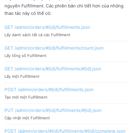
nguyên Fulfillment. Các phiên bản chi tiết hơn của những
thao tác này có thể có:
GET /admin/orders/#{id}/fulfillments.json
Lấy danh sách tất cả các Fulfillment
GET /admin/orders/#{id}/fulfillments/count.json
Lấy tổng số Fulfillment
GET /admin/orders/#{id}/fulfillments/#{id}.json
Lấy một Fulfillment
POST /admin/orders/#{id}/fulfillments.json
Tạo mới một Fulfillment
PUT /admin/orders/#{id}/fulfillments/#{id}.json
Cập nhật một Fulfillment
POST /admin/orders/#{id}/fulfillments/#{id}/complete.json