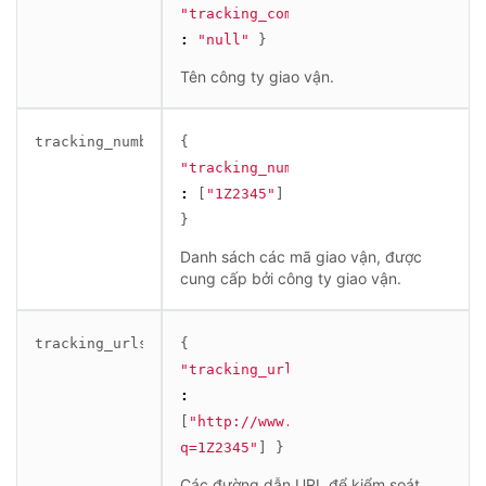
"tracking_company"
:
"null"
}
Tên công ty giao vận.
tracking_numbers
{
"tracking_numbers"
:
 [
"1Z2345"
] 
}
Danh sách các mã giao vận, được
cung cấp bởi công ty giao vận.
tracking_urls
{
"tracking_urls"
:
[
"http://www.google.com/search?
q=1Z2345"
] 
}
Các đường dẫn URL để kiểm soát