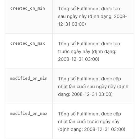
      "created_on": "2015-12-08T11:40:33Z",

      "tracking_urls": [

Tổng số Fulfillment được tạo
created_on_min
      "service": "manual",

        "http:\/\/wwwapps.ups.com\/etracking\/track
      "modified_on": "2015-12-08T11:40:33Z",

sau ngày này (định dạng: 2008-
      ],

      "tracking_company": null,

      "receipt": {

12-31 03:00)
      "tracking_number": "123456789",

        "testcase": true,

      "tracking_numbers": [

        "authorization": "123456"

        "123456789"

      },

      ],

Tổng số Fulfillment được tạo
created_on_max
      "line_items": [

      "tracking_url": "http:\/\/www.google.com\/sea
        {

trước ngày này (định dạng:
      "tracking_urls": [

          "id": 466157049,

2008-12-31 03:00)
        "http:\/\/www.google.com\/search?q=12345678
          "variant_id": 39072856,

      ],

          "title": "IPod Nano - 8gb",

      "receipt": {},

          "quantity": 1,

      "line_items": [

          "price": "199.00",

Tổng số Fulfillment được cập
modified_on_min
        {

          "grams": 200,

nhật lần cuối sau ngày này (định
          "id": 466157049,

          "sku": "IPOD2008GREEN",

          "variant_id": 39072856,

dạng: 2008-12-31 03:00)
          "variant_title": "green",

          "title": "IPod Nano - 8gb",

          "vendor": null,

          "quantity": 1,

          "fulfillment_service": "manual",

          "price": "199.00",

          "product_id": 632910392,

Tổng số Fulfillment được cập
modified_on_max
          "grams": 200,

          "requires_shipping": true,

          "sku": "IPOD2008GREEN",

nhật lần cuối trước ngày này
          "taxable": true,

          "variant_title": "green",

          "gift_card": false,

(định dạng: 2008-12-31 03:00)
          "vendor": null,

          "name": "IPod Nano - 8gb - green",

          "fulfillment_service": "manual",

          "variant_inventory_management": "bizweb",
