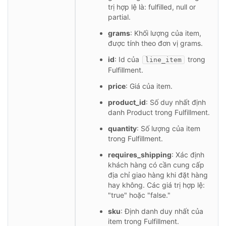
trị hợp lệ là: fulfilled, null or
partial.
grams
: Khối lượng của item,
được tính theo đơn vị grams.
id
: Id của
trong
line_item
Fulfillment.
price
: Giá của item.
product_id
: Số duy nhất định
danh Product trong Fulfillment.
quantity
: Số lượng của item
trong Fulfillment.
requires_shipping
: Xác định
khách hàng có cần cung cấp
địa chỉ giao hàng khi đặt hàng
hay không. Các giá trị hợp lệ:
"true" hoặc "false."
sku
: Định danh duy nhất của
item trong Fulfillment.