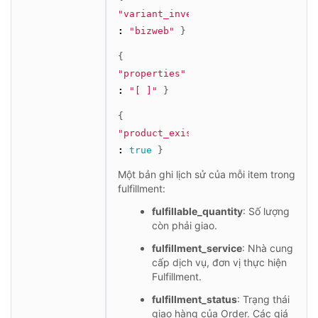
"variant_inventory_management"
:
"bizweb"
}
{
"properties"
:
"[ ]"
}
{
"product_exists"
:
true
}
Một bản ghi lịch sử của mỗi item trong
fulfillment:
fulfillable_quantity
: Số lượng
còn phải giao.
fulfillment_service
: Nhà cung
cấp dịch vụ, đơn vị thực hiện
Fulfillment.
fulfillment_status
: Trạng thái
giao hàng của Order. Các giá