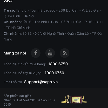
JSC)
        ],

        ],

        "product_exists": true,

        "product_exists": true,

        "fulfillable_quantity": 0,

Trụ sở:
Tầng 6 - Tòa nhà Ladeco - 266 Đội Cấn - P. Liễu Giai -
        "fulfillable_quantity": 0,

        "total_discount": "0.00",

        "total_discount": "0.00",

Q. Ba Đình - Hà Nội
        "fulfillment_status": null,

        "fulfillment_status": "fulfilled",

Chi nhánh:
Lầu 5 - Tòa nhà Lữ Gia - Số 70 Lữ Gia - P. 15 - Q. 11
        "tax_lines": [

        "tax_lines": [

        ]

- TP Hồ Chí Minh
        ]

      }

      }

Chi nhánh:
Số 83 - Xô Viết Nghệ Tĩnh - Quận Cẩm Lệ - TP Đà
    ]

    ]

Nẵng
  }

  }

}
}
Mạng xã hội
1800 6750
Tổng đài tư vấn mua hàng:
1900 6750
Tổng đài hỗ trợ sử dụng:
Support@sapo.vn
Email hỗ trợ
Sản phẩm đạt giải:
Nhân tài Đất Việt 2013 & Sao Khuê
2015