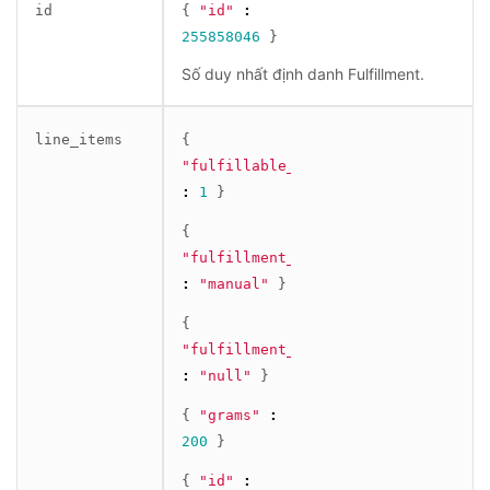
id
{
"id"
:
255858046
}
Số duy nhất định danh Fulfillment.
line_items
{
"fulfillable_quantity"
:
1
}
{
"fulfillment_service"
:
"manual"
}
{
"fulfillment_status"
:
"null"
}
{
"grams"
:
200
}
{
"id"
: