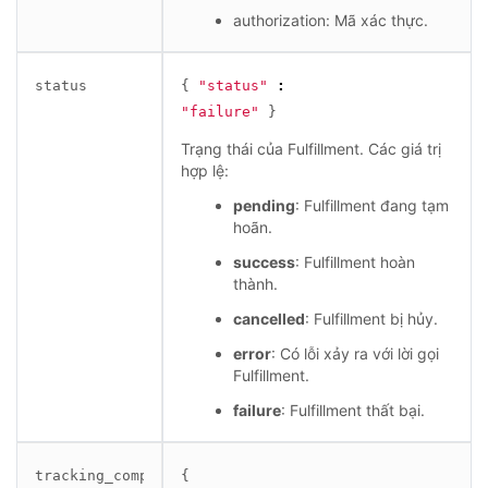
authorization: Mã xác thực.
status
{
"status"
:
"failure"
}
Trạng thái của Fulfillment. Các giá trị
hợp lệ:
pending
: Fulfillment đang tạm
hoãn.
success
: Fulfillment hoàn
thành.
cancelled
: Fulfillment bị hủy.
error
: Có lỗi xảy ra với lời gọi
Fulfillment.
failure
: Fulfillment thất bại.
tracking_company
{