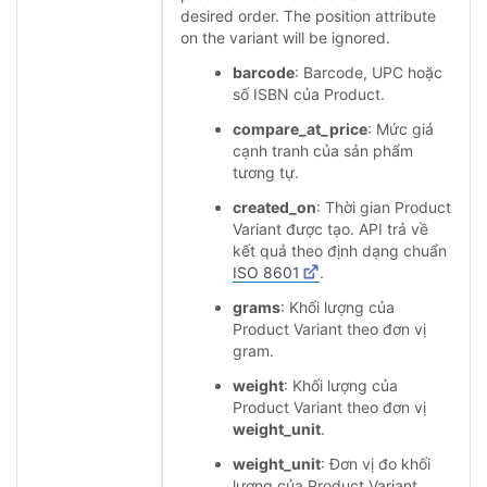
desired order. The position attribute
on the variant will be ignored.
barcode
: Barcode, UPC hoặc
số ISBN của Product.
compare_at_price
: Mức giá
cạnh tranh của sản phẩm
tương tự.
created_on
: Thời gian Product
Variant được tạo. API trả về
kết quả theo định dạng chuẩn
ISO 8601
.
grams
: Khối lượng của
Product Variant theo đơn vị
gram.
weight
: Khối lượng của
Product Variant theo đơn vị
weight_unit
.
weight_unit
: Đơn vị đo khối
lượng của Product Variant.