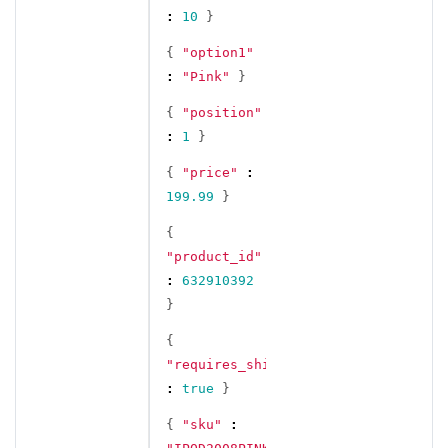
:
10
}
{
"option1"
:
"Pink"
}
{
"position"
:
1
}
{
"price"
:
199.99
}
{
"product_id"
:
632910392
}
{
"requires_shipping"
:
true
}
{
"sku"
: