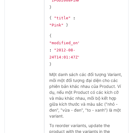
"IPOD2008PINK"
}
{
"title"
:
"Pink"
}
{
"modified_on"
:
"2012-08-
24T14:01:47Z"
}
Một danh sách các đối tượng Variant,
mỗi một đối tượng đại diện cho các
phiên bản khác nhau của Product. Ví
dụ, nếu một Product có các kích cỡ
và màu khác nhau, mỗi bộ kết hợp
giữa kích thước và màu sắc ("nhỏ -
đen", "vừa - đen", "to - xanh") là một
variant.
To reorder variants, update the
product with the variants in the