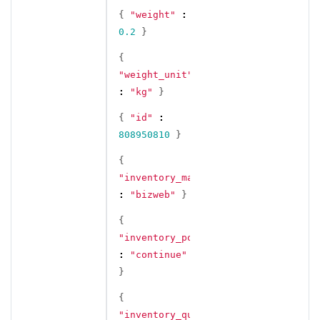
{
"weight"
:
0.2
}
{
"weight_unit"
:
"kg"
}
{
"id"
:
808950810
}
{
"inventory_management"
:
"bizweb"
}
{
"inventory_policy"
:
"continue"
}
{
"inventory_quantity"