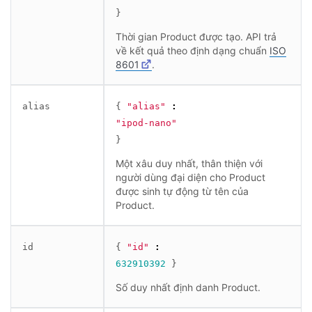
}
Thời gian Product được tạo. API trả
về kết quả theo định dạng chuẩn
ISO
8601
.
alias
{
"alias"
:
"ipod-nano"
}
Một xâu duy nhất, thân thiện với
người dùng đại diện cho Product
được sinh tự động từ tên của
Product.
id
{
"id"
:
632910392
}
Số duy nhất định danh Product.