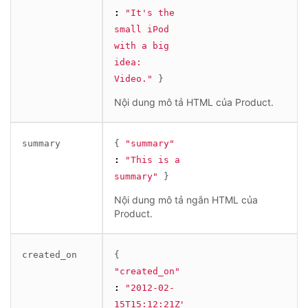
:
"It's the 
small iPod 
with a big 
idea: 
Video."
}
Nội dung mô tả HTML của Product.
summary
{
"summary"
:
"This is a 
summary"
}
Nội dung mô tả ngắn HTML của
Product.
created_on
{
"created_on"
:
"2012-02-
15T15:12:21Z"