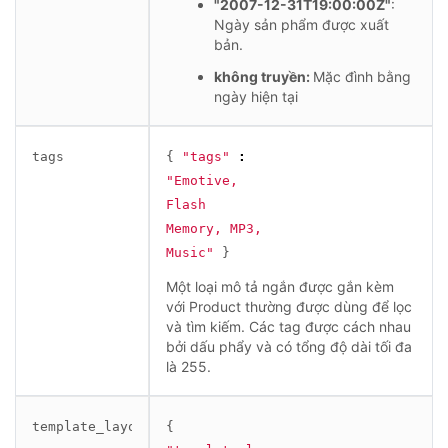
"2007-12-31T19:00:00Z"
:
Ngày sản phẩm được xuất
bản.
không truyền:
Mặc đình bằng
ngày hiện tại
tags
{
"tags"
:
"Emotive, 
Flash 
Memory, MP3, 
Music"
}
Một loại mô tả ngắn được gắn kèm
với Product thường được dùng để lọc
và tìm kiếm. Các tag được cách nhau
bởi dấu phẩy và có tổng độ dài tối đa
là 255.
template_layout
{