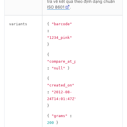
trả về kết quả theo định dạng chuẩn
ISO 8601
.
variants
{
"barcode"
:
"1234_pink"
}
{
"compare_at_price"
:
"null"
}
{
"created_on"
:
"2012-08-
24T14:01:47Z"
}
{
"grams"
:
200
}