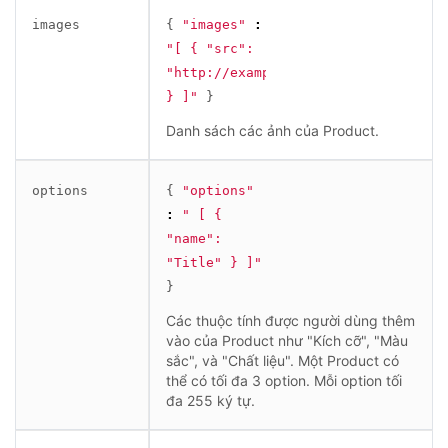
images
{
"images"
:
"[ { "src": 
"http://example.com/burton.jpg" 
} ]"
}
Danh sách các ảnh của Product.
options
{
"options"
:
" [ { 
"name": 
"Title" } ]"
}
Các thuộc tính được người dùng thêm
vào của Product như "Kích cỡ", "Màu
sắc", và "Chất liệu". Một Product có
thể có tối đa 3 option. Mỗi option tối
đa 255 ký tự.