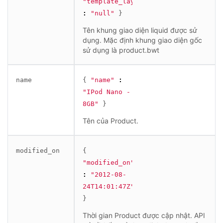
"template_layout"
:
"null"
}
Tên khung giao diện liquid được sử
dụng. Mặc định khung giao diện gốc
sử dụng là product.bwt
name
{
"name"
:
"IPod Nano - 
8GB"
}
Tên của Product.
modified_on
{
"modified_on"
:
"2012-08-
24T14:01:47Z"
}
Thời gian Product được cập nhật. API