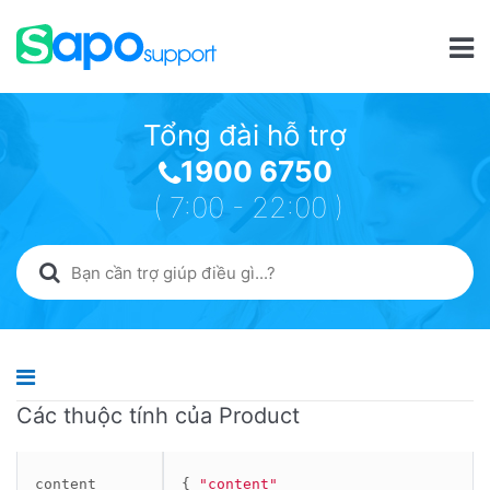
Tổng đài hỗ trợ
1900 6750
( 7:00 - 22:00 )
Các thuộc tính của Product
content
{
"content"