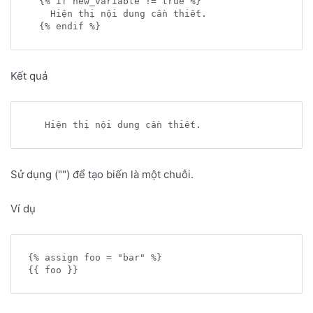
  {% if new_variable != true %}

    Hiện thị nội dung cần thiết.

Kết quả
Sử dụng ("") để tạo biến là một chuỗi.
Ví dụ
{% assign foo = "bar" %}
