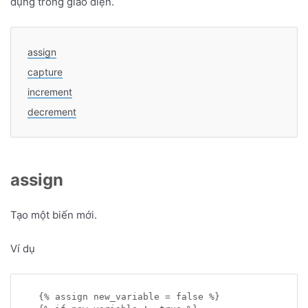
dụng trong giao diện.
assign
capture
increment
decrement
assign
Tạo một biến mới.
Ví dụ
  {% assign new_variable = false %}
